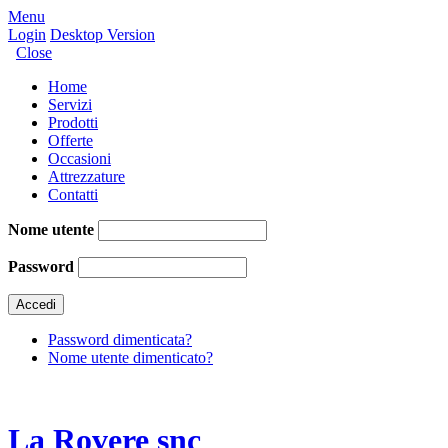
Menu
Login
Desktop Version
Close
Home
Servizi
Prodotti
Offerte
Occasioni
Attrezzature
Contatti
Nome utente
Password
Password dimenticata?
Nome utente dimenticato?
La Rovere snc